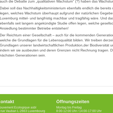
auch die Debatte zum „qualitativen Wachstum“ (?) haben das Wachstu
Dabei soll das Nachhaltigkeitsministerium ebenfalls endlich die bereit
legen, welches Wachstum überhaupt aufgrund der natürlichen Gegebe
Luxemburg mittel- und langfristig machbar und tragfähig wäre. Und da
ebenfalls seit langem angekündigte Studie offen legen, welche gesells
Ansiedlung bestimmter Betriebe entstehen!
Der Reichtum einer Gesellschaft – auch für die kommenden Generation
welche die Grundlagen für die Lebensqualität bilden. Wir treiben der
Grundlagen unserer landwirtschaftlichen Produktion,der Biodiversität u
indem wir sie ausbeuten und deren Grenzen nicht Rechnung tragen. D
nächsten Generationen sein.
ontakt
Öffnungszeiten
ouvement Ecologique asbl
Montag bis Freitag
, rue Vauban L-2663 Luxembourg
8:00-12:00 Uhr / 14:00-17:00 Uhr