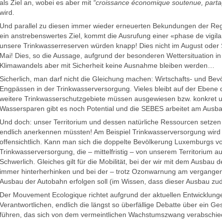
als Ziel an, wobei es aber mit
“croissance économique soutenue, parta
wird.
Und parallel zu diesen immer wieder erneuerten Bekundungen der Re
ein anstrebenswertes Ziel, kommt die Ausrufung einer «phase de vigil
unsere Trinkwasserreserven würden knapp! Dies nicht im August oder
Mai! Dies, so die Aussage, aufgrund der besonderen Wettersituation i
Klimawandels aber mit Sicherheit keine Ausnahme bleiben werden…
Sicherlich, man darf nicht die Gleichung machen: Wirtschafts- und Be
Engpässen in der Trinkwasserversorgung. Vieles bleibt auf der Ebene 
weitere Trinkwasserschutzgebiete müssen ausgewiesen bzw. konkret 
Wassersparen gibt es noch Potential und die SEBES arbeitet am Ausbau
Und doch: unser Territorium und dessen natürliche Ressourcen setzen
endlich anerkennen müssten! Am Beispiel Trinkwasserversorgung wird
offensichtlich. Kann man sich die doppelte Bevölkerung Luxemburgs vo
Trinkwasserversorgung, die – mittelfristig – von unserem Territorium
Schwerlich. Gleiches gilt für die Mobilität, bei der wir mit dem Ausbau 
immer hinterherhinken und bei der – trotz Ozonwarnung am vergange
Ausbau der Autobahn erfolgen soll (im Wissen, dass dieser Ausbau zud
Der Mouvement Ecologique richtet aufgrund der aktuellen Entwicklungen
Verantwortlichen, endlich die längst so überfällige Debatte über ein G
führen, das sich von dem vermeintlichen Wachstumszwang verabschiede