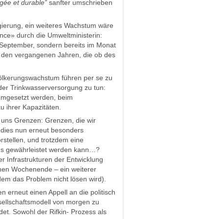
gée et durable”
sanfter umschrieben
gierung, ein weiteres Wachstum wäre
ance» durch die Umweltministerin:
 September, sondern bereits im Monat
n den vergangenen Jahren, die ob des
völkerungswachstum führen per se zu
der Trinkwasserversorgung zu tun:
umgesetzt werden, beim
 ihrer Kapazitäten.
 uns Grenzen: Grenzen, die wir
 dies nun erneut besonders
rstellen, und trotzdem eine
 aus gewährleistet werden kann…?
der Infrastrukturen der Entwicklung
nen Wochenende – ein weiterer
em das Problem nicht lösen wird).
 erneut einen Appell an die politisch
esellschaftsmodell von morgen zu
t. Sowohl der Rifkin- Prozess als