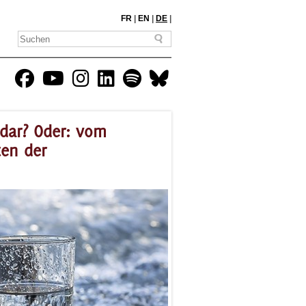
FR
|
EN
|
DE
|
 dar? Oder: vom
en der