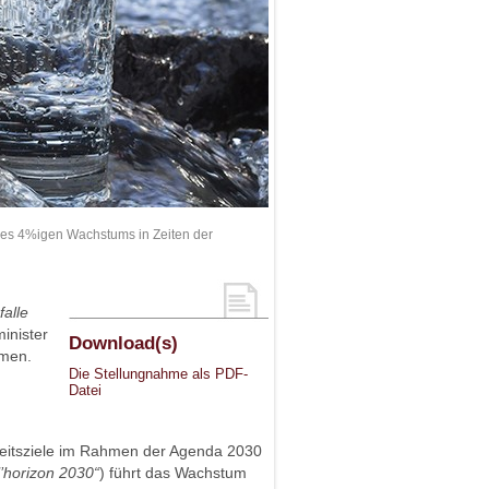
 des 4%igen Wachstums in Zeiten der
alle
inister
Download(s)
men.
Die Stellungnahme als PDF-
Datei
eitsziele im Rahmen der Agenda 2030
’horizon 2030“
) führt das Wachstum