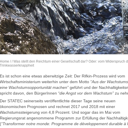
Home
/
/ Was stellt den Reichtum einer Gesellschaft dar? Oder: vom Widerspruch
Trinkwasserknappheit
Es ist schon eine etwas aberwitzige Zeit: Der Rifkin-Prozess wird vom
Wirtschaftsministerium weiterhin unter dem Motto
“Aus der Wachstumsf
eine Wachstumsopportunität machen”
geführt und der Nachhaltigkeitsm
spricht davon, den BürgerInnen
“die Angst vor dem Wachstum”
zu neh
Der STATEC seinerseits veröffentlichte dieser Tage seine neuen
ökonomischen Prognosen und rechnet 2017 und 2018 mit einer
Wachstumssteigerung von 4,8 Prozent. Und sogar das im Mai vom
Regierungsrat angenommene Programm zur Erfüllung der Nachhaltigk
(
“Transformer notre monde: Programme de développement durable à l