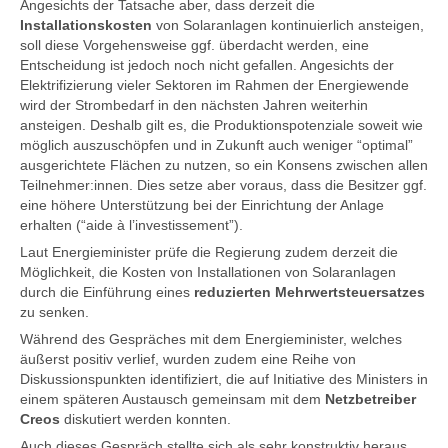
Angesichts der Tatsache aber, dass derzeit die
Installationskosten
von Solaranlagen kontinuierlich ansteigen,
soll diese Vorgehensweise ggf. überdacht werden, eine
Entscheidung ist jedoch noch nicht gefallen. Angesichts der
Elektrifizierung vieler Sektoren im Rahmen der Energiewende
wird der Strombedarf in den nächsten Jahren weiterhin
ansteigen. Deshalb gilt es, die Produktionspotenziale soweit wie
möglich auszuschöpfen und in Zukunft auch weniger “optimal”
ausgerichtete Flächen zu nutzen, so ein Konsens zwischen allen
Teilnehmer:innen. Dies setze aber voraus, dass die Besitzer ggf.
eine höhere Unterstützung bei der Einrichtung der Anlage
erhalten (“aide à l’investissement”).
Laut Energieminister prüfe die Regierung zudem derzeit die
Möglichkeit, die Kosten von Installationen von Solaranlagen
durch die Einführung eines
reduzierten Mehrwertsteuersatzes
zu senken.
Während des Gespräches mit dem Energieminister, welches
äußerst positiv verlief, wurden zudem eine Reihe von
Diskussionspunkten identifiziert, die auf Initiative des Ministers in
einem späteren Austausch gemeinsam mit dem
Netzbetreiber
Creos
diskutiert werden konnten.
Auch dieses Gespräch stellte sich als sehr konstruktiv heraus.