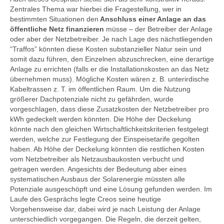
Zentrales Thema war hierbei die Fragestellung, wer in
bestimmten Situationen den
Anschluss einer Anlage an das
öffentliche Netz finanzieren
müsse – der Betreiber der Anlage
oder aber der Netzbetreiber. Je nach Lage des nächstliegenden
“Traffos” könnten diese Kosten substanzieller Natur sein und
somit dazu führen, den Einzelnen abzuschrecken, eine derartige
Anlage zu errichten (falls er die Installationskosten an das Netz
übernehmen muss). Mögliche Kosten wären z. B. unterirdische
Kabeltrassen z. T. im öffentlichen Raum. Um die Nutzung
größerer Dachpotenziale nicht zu gefährden, wurde
vorgeschlagen, dass diese Zusatzkosten der Netzbetreiber pro
kWh gedeckelt werden könnten. Die Höhe der Deckelung
könnte nach den gleichen Wirtschaftlichkeitskriterien festgelegt
werden, welche zur Festlegung der Einspeisetarife gegolten
haben. Ab Höhe der Deckelung könnten die restlichen Kosten
vom Netzbetreiber als Netzausbaukosten verbucht und
getragen werden. Angesichts der Bedeutung aber eines
systematischen Ausbaus der Solarenergie müssten alle
Potenziale ausgeschöpft und eine Lösung gefunden werden. Im
Laufe des Gesprächs legte Creos seine heutige
Vorgehensweise dar, dabei wird je nach Leistung der Anlage
unterschiedlich vorgegangen. Die Regeln, die derzeit gelten,