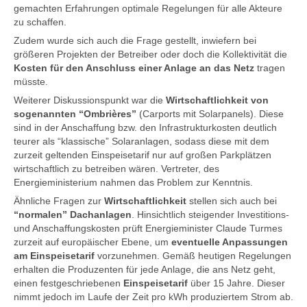
gemachten Erfahrungen optimale Regelungen für alle Akteure
zu schaffen.
Zudem wurde sich auch die Frage gestellt, inwiefern bei
größeren Projekten der Betreiber oder doch die Kollektivität die
Kosten für den Anschluss einer Anlage an das Netz
tragen
müsste.
Weiterer Diskussionspunkt war die
Wirtschaftlichkeit von
sogenannten “Ombrières”
(Carports mit Solarpanels). Diese
sind in der Anschaffung bzw. den Infrastrukturkosten deutlich
teurer als “klassische” Solaranlagen, sodass diese mit dem
zurzeit geltenden Einspeisetarif nur auf großen Parkplätzen
wirtschaftlich zu betreiben wären. Vertreter, des
Energieministerium nahmen das Problem zur Kenntnis.
Ähnliche Fragen zur
Wirtschaftlichkeit
stellen sich auch bei
“normalen” Dachanlagen
. Hinsichtlich steigender Investitions-
und Anschaffungskosten prüft Energieminister Claude Turmes
zurzeit auf europäischer Ebene, um
eventuelle Anpassungen
am Einspeisetarif
vorzunehmen. Gemäß heutigen Regelungen
erhalten die Produzenten für jede Anlage, die ans Netz geht,
einen festgeschriebenen
Einspeisetarif
über 15 Jahre. Dieser
nimmt jedoch im Laufe der Zeit pro kWh produziertem Strom ab.