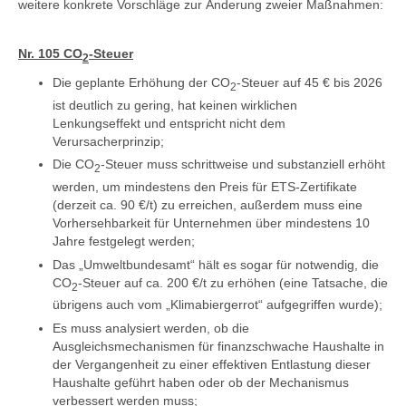
weitere konkrete Vorschläge zur Änderung zweier Maßnahmen:
Nr. 105 CO
-Steuer
2
Die geplante Erhöhung der CO
-Steuer auf 45 € bis 2026
2
ist deutlich zu gering, hat keinen wirklichen
Lenkungseffekt und entspricht nicht dem
Verursacherprinzip;
Die CO
-Steuer muss schrittweise und substanziell erhöht
2
werden, um mindestens den Preis für ETS-Zertifikate
(derzeit ca. 90 €/t) zu erreichen, außerdem muss eine
Vorhersehbarkeit für Unternehmen über mindestens 10
Jahre festgelegt werden;
Das „Umweltbundesamt“ hält es sogar für notwendig, die
CO
-Steuer auf ca. 200 €/t zu erhöhen (eine Tatsache, die
2
übrigens auch vom „Klimabiergerrot“ aufgegriffen wurde);
Es muss analysiert werden, ob die
Ausgleichsmechanismen für finanzschwache Haushalte in
der Vergangenheit zu einer effektiven Entlastung dieser
Haushalte geführt haben oder ob der Mechanismus
verbessert werden muss;