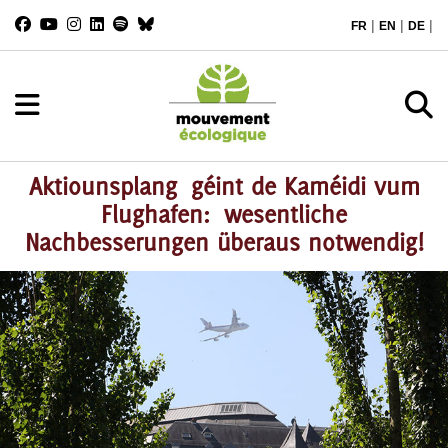
|
|
|
FR
EN
DE
Aktiounsplang géint de Kaméidi vum
Flughafen: wesentliche
Nachbesserungen überaus notwendig!