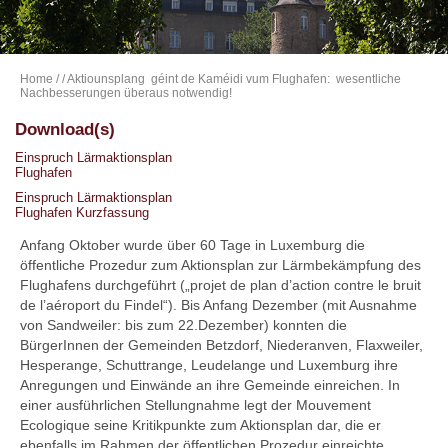
Home
/
/ Aktiounsplang géint de Kaméidi vum Flughafen: wesentliche
Nachbesserungen überaus notwendig!
Download(s)
Einspruch Lärmaktionsplan
Flughafen
Einspruch Lärmaktionsplan
Flughafen Kurzfassung
Anfang Oktober wurde über 60 Tage in Luxemburg die
öffentliche Prozedur zum Aktionsplan zur Lärmbekämpfung des
Flughafens durchgeführt („projet de plan d’action contre le bruit
de l’aéroport du Findel“). Bis Anfang Dezember (mit Ausnahme
von Sandweiler: bis zum 22.Dezember) konnten die
BürgerInnen der Gemeinden Betzdorf, Niederanven, Flaxweiler,
Hesperange, Schuttrange, Leudelange und Luxemburg ihre
Anregungen und Einwände an ihre Gemeinde einreichen. In
einer ausführlichen Stellungnahme legt der Mouvement
Ecologique seine Kritikpunkte zum Aktionsplan dar, die er
ebenfalls im Rahmen der öffentlichen Prozedur einreichte.