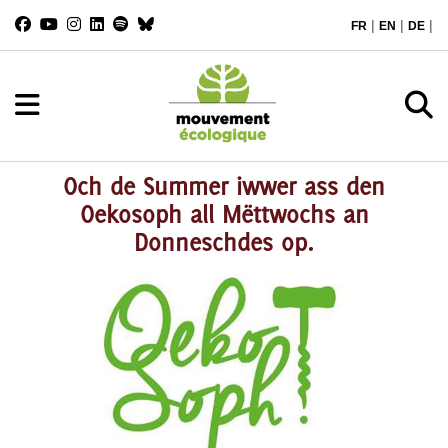
|
|
|
FR
EN
DE
Och de Summer iwwer ass den
Oekosoph all Mëttwochs an
Donneschdes op.