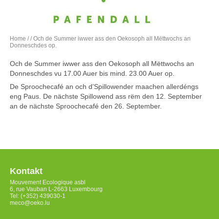
Home
/
/ Och de Summer iwwer ass den Oekosoph all Mëttwochs an
Donneschdes op.
Och de Summer iwwer ass den Oekosoph all Mëttwochs an
Donneschdes vu 17.00 Auer bis mind. 23.00 Auer op.
De Sproochecafé an och d’Spillowender maachen allerdéngs
eng Paus. De nächste Spillowend ass rëm den 12. September
an de nächste Sproochecafé den 26. September.
Kontakt
Mouvement Ecologique asbl
6, rue Vauban L-2663 Luxembourg
Tel: (+352) 439030-1
meco@oeko.lu