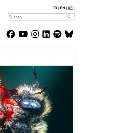
FR
|
EN
|
DE
|