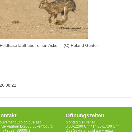
Feldhase läuft über einen Acker – (C) Roland Günter
26.08.22
ontakt
Öffnungszeiten
ouvement Ecologique asbl
Montag bis Freitag
, rue Vauban L-2663 Luxembourg
8:00-12:00 Uhr / 14:00-17:00 Uhr
el: (+352) 439030-1
Das Sekretariat ist am Freitag