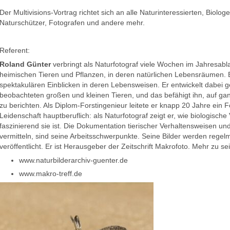
Der Multivisions-Vortrag richtet sich an alle Naturinteressierten, Biologe
Naturschützer, Fotografen und andere mehr.
Referent:
Roland Günter
verbringt als Naturfotograf viele Wochen im Jahresabla
heimischen Tieren und Pflanzen, in deren natürlichen Lebensräumen. B
spektakulären Einblicken in deren Lebensweisen. Er entwickelt dabei 
beobachteten großen und kleinen Tieren, und das befähigt ihn, auf ga
zu berichten. Als Diplom-Forstingenieur leitete er knapp 20 Jahre ein Fo
Leidenschaft hauptberuflich: als Naturfotograf zeigt er, wie biologische V
faszinierend sie ist. Die Dokumentation tierischer Verhaltensweisen und 
vermitteln, sind seine Arbeitsschwerpunkte. Seine Bilder werden regel
veröffentlicht. Er ist Herausgeber der Zeitschrift Makrofoto. Mehr zu sei
www.naturbilderarchiv-guenter.de
www.makro-treff.de