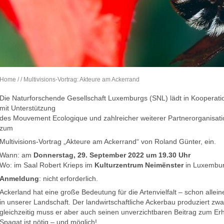
Home
/
/ Multivisions-Vortrag: Akteure am Ackerrand
Die Naturforschende Gesellschaft Luxemburgs (SNL) lädt in Kooperati
mit Unterstützung
des Mouvement Ecologique und zahlreicher weiterer Partnerorganisat
zum
Multivisions-Vortrag „Akteure am Ackerrand“ von Roland Günter, ein.
Wann: am
Donnerstag, 29. September 2022 um 19.30 Uhr
Wo: im Saal Robert Krieps im
Kulturzentrum Neimënster
in Luxembu
Anmeldung
: nicht erforderlich.
Ackerland hat eine große Bedeutung für die Artenvielfalt – schon alle
in unserer Landschaft. Der landwirtschaftliche Ackerbau produziert z
gleichzeitig muss er aber auch seinen unverzichtbaren Beitrag zum Erhal
Spagat ist nötig – und möglich!