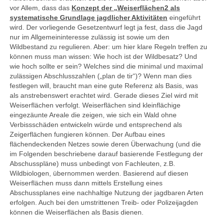
vor Allem, dass das
Konzept der „Weiserflächen2 als
systematische Grundlage jagdlicher Aktivitäten
eingeführt
wird. Der vorliegende Gesetzentwurf legt ja fest, dass die Jagd
nur im Allgemeininteresse zulässig ist sowie um den
Wildbestand zu regulieren. Aber: um hier klare Regeln treffen zu
können muss man wissen: Wie hoch ist der Wildbesatz? Und
wie hoch sollte er sein? Welches sind die minimal und maximal
zulässigen Abschlusszahlen („plan de tir“)? Wenn man dies
festlegen will, braucht man eine gute Referenz als Basis, was
als anstrebenswert erachtet wird. Gerade dieses Ziel wird mit
Weiserflächen verfolgt. Weiserflächen sind kleinflächige
eingezäunte Areale die zeigen, wie sich ein Wald ohne
Verbissschäden entwickeln würde und entsprechend als
Zeigerflächen fungieren können. Der Aufbau eines
flächendeckenden Netzes sowie deren Überwachung (und die
im Folgenden beschriebene darauf basierende Festlegung der
Abschusspläne) muss unbedingt von Fachleuten, z.B.
Wildbiologen, übernommen werden. Basierend auf diesen
Weiserflächen muss dann mittels Erstellung eines
Abschussplanes eine nachhaltige Nutzung der jagdbaren Arten
erfolgen. Auch bei den umstrittenen Treib- oder Polizeijagden
können die Weiserflächen als Basis dienen.