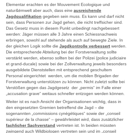
Elementar erachten es der Mouvement Ecologique und
natur&ëmwelt aber auch, dass eine
ausreichende
Jagdqualifikation
gegeben sein muss. Es kann und darf nicht
sein, dass Personen zur Jagd gehen, die nicht treffsicher sind.
Das Gesetz muss in diesem Punkt unbedingt nachgebessert
werden: Jäger müssen alle 3 Jahre einen Schiessnachweis
erbringen, sowohl auf stehende als auch auf bewegte Ziele. In
der gleichen Logik sollte die
Jagdkontrolle verbessert
werden.
Die entsprechende Abteilung bei der Forstverwaltung sollte
verstärkt werden, ebenso sollten bei der Polizei (police judiciaire
et grand-ducale) sowie bei der Zollverwaltung jeweils besonders
ausgebildete Dienststellen mit entsprechend geschultem
Personal eingerichtet werden, um die mobilen Brigaden der
Forstverwaltung unterstützen zu können. Nicht zuletzt sollte bei
Verstößen gegen das Jagdgesetz der „permis“ im Falle einer
„accusation grave“ weitaus schneller entzogen werden können.
Weiter ist es nach Ansicht der Organisationen wichtig, dass in
den eingesetzten Gremien betreffend die Jagd – die
sogenannten „commissions cynégétiques“ sowie der „conseil
supérieur de la chasse“ – gewährleistet wird, dass zusätzlicher
fachlicher Sachverstand
vertreten ist. In beiden müssten
zwingend auch Wildbiologen vertreten sein und im „conseil