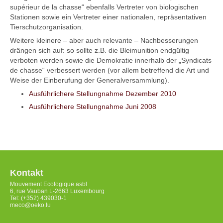
supérieur de la chasse“ ebenfalls Vertreter von biologischen
Stationen sowie ein Vertreter einer nationalen, repräsentativen
Tierschutzorganisation.
Weitere kleinere – aber auch relevante – Nachbesserungen
drängen sich auf: so sollte z.B. die Bleimunition endgültig
verboten werden sowie die Demokratie innerhalb der „Syndicats
de chasse“ verbessert werden (vor allem betreffend die Art und
Weise der Einberufung der Generalversammlung).
Ausführlichere Stellungnahme Dezember 2010
Ausführlichere Stellungnahme Juni 2008
Kontakt
Mouvement Ecologique asbl
6, rue Vauban L-2663 Luxembourg
Tel: (+352) 439030-1
meco@oeko.lu