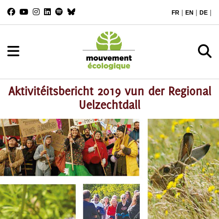
|
|
|
FR
EN
DE
Aktivitéitsbericht 2019 vun der Regional
Uelzechtdall