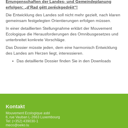
Errungenschaften der Landes- und Gemeindeplanung
erfolgen: „d’Rad gëtt zeréckgedréit“!
Die Entwicklung des Landes soll nicht mehr gezielt, nach klaren
gemeinsam festgelegten Orientierungen erfolgen müssen.
In einer detaillierten Stellungnahme erklärt der Mouvement
Ecologique die Herausforderungen des Omnibusgesetzes und
unterbreitet konkrete Vorschläge.
Das Dossier müsste jeden, dem eine harmonisch Entwicklung
des Landes am Herzen liegt, interessieren.
Das detaillierte Dossier finden Sie in den Downloads
Kontakt
Mouvement Ecologique asbl
6, rue Vauban L-2663 Luxembourg
Tel: (+352) 439030-1
meco@oeko.lu