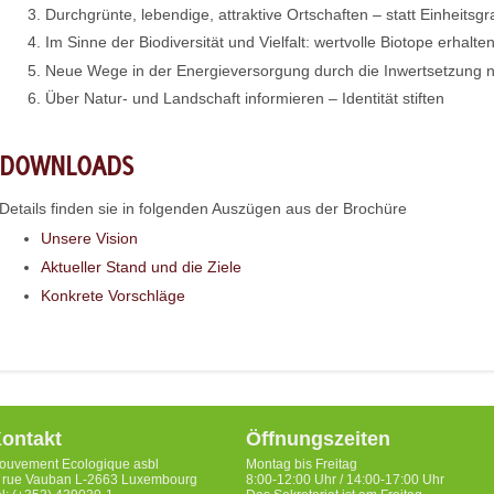
Durchgrünte, lebendige, attraktive Ortschaften – statt Einheitsgr
Im Sinne der Biodiversität und Vielfalt: wertvolle Biotope erhalte
Neue Wege in der Energieversorgung durch die Inwertsetzung na
Über Natur- und Landschaft informieren – Identität stiften
DOWNLOADS
Details finden sie in folgenden Auszügen aus der Brochüre
Unsere Vision
Aktueller Stand und die Ziele
Konkrete Vorschläge
ontakt
Öffnungszeiten
ouvement Ecologique asbl
Montag bis Freitag
, rue Vauban L-2663 Luxembourg
8:00-12:00 Uhr / 14:00-17:00 Uhr