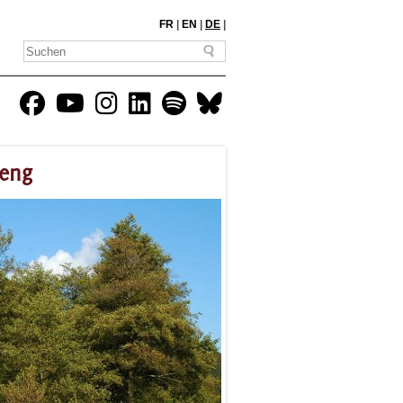
FR
|
EN
|
DE
|
meng