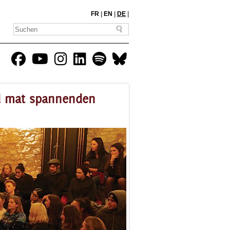
FR
|
EN
|
DE
|
nd mat spannenden