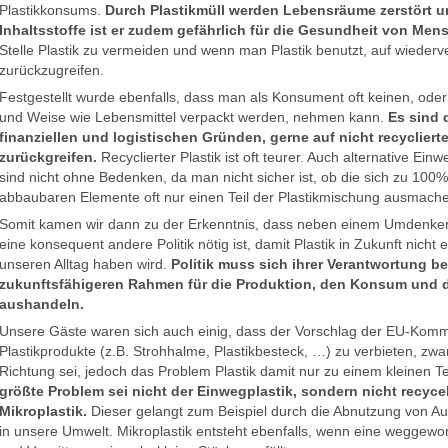
Plastikkonsums.
Durch Plastikmüll werden Lebensräume zerstört u
Inhaltsstoffe ist er zudem gefährlich für die Gesundheit von Men
Stelle Plastik zu vermeiden und wenn man Plastik benutzt, auf wieder
zurückzugreifen.
Festgestellt wurde ebenfalls, dass man als Konsument oft keinen, oder
und Weise wie Lebensmittel verpackt werden, nehmen kann.
Es sind 
finanziellen und logistischen Gründen, gerne auf nicht recyclie
zurückgreifen.
Recyclierter Plastik ist oft teurer. Auch alternative Ein
sind nicht ohne Bedenken, da man nicht sicher ist, ob die sich zu 100%
abbaubaren Elemente oft nur einen Teil der Plastikmischung ausmach
Somit kamen wir dann zu der Erkenntnis, dass neben einem Umdenke
eine konsequent andere Politik nötig ist, damit Plastik in Zukunft nicht
unseren Alltag haben wird.
Politik muss sich ihrer Verantwortung 
zukunftsfähigeren Rahmen für die Produktion, den Konsum und d
aushandeln.
Unsere Gäste waren sich auch einig, dass der Vorschlag der EU-Kommi
Plastikprodukte (z.B. Strohhalme, Plastikbesteck, …) zu verbieten, zwar e
Richtung sei, jedoch das Problem Plastik damit nur zu einem kleinen T
größte Problem sei nicht der Einwegplastik, sondern nicht recyc
Mikroplastik.
Dieser gelangt zum Beispiel durch die Abnutzung von A
in unsere Umwelt. Mikroplastik entsteht ebenfalls, wenn eine weggewor