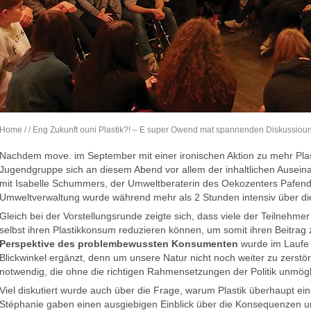
Home
/
/ Eng Zukunft ouni Plastik?! – E super Owend mat spannenden Diskussiou
Nachdem move. im September mit einer ironischen Aktion zu mehr Plas
Jugendgruppe sich an diesem Abend vor allem der inhaltlichen Ause
mit Isabelle Schummers, der Umweltberaterin des Oekozenters Pafend
Umweltverwaltung wurde während mehr als 2 Stunden intensiv über die 
Gleich bei der Vorstellungsrunde zeigte sich, dass viele der Teilnehmer
selbst ihren Plastikkonsum reduzieren können, um somit ihren Beitrag 
Perspektive des problembewussten Konsumenten
wurde im Laufe 
Blickwinkel ergänzt, denn um unsere Natur nicht noch weiter zu zerstör
notwendig, die ohne die richtigen Rahmensetzungen der Politik unmögli
Viel diskutiert wurde auch über die Frage, warum Plastik überhaupt ein 
Stéphanie gaben einen ausgiebigen Einblick über die Konsequenzen 