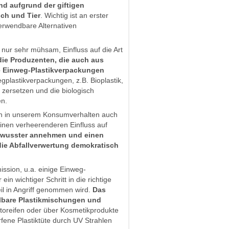
nd aufgrund der giftigen
sch und Tier
. Wichtig ist an erster
verwendbare Alternativen
 nur sehr mühsam, Einfluss auf die Art
die Produzenten, die auch aus
rte Einweg-Plastikverpackungen
wegplastikverpackungen, z.B. Bioplastik,
 zersetzen und die biologisch
en.
n in unserem Konsumverhalten auch
 einen verheerenderen Einfluss auf
bewusster annehmen und einen
ie Abfallverwertung demokratisch
ssion, u.a. einige Einweg-
in wichtiger Schritt in die richtige
eil in Angriff genommen wird.
Das
elbare Plastikmischungen und
utoreifen oder über Kosmetikprodukte
fene Plastiktüte durch UV Strahlen