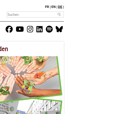
FR
|
EN
|
DE
|
üden