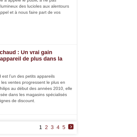
 a appelé le public à ne pas
lumineux des lucioles aux alentours
ppel et à nous faire part de vos
 chaud : Un vrai gain
appareil de plus dans la
 est l’un des petits appareils
les ventes progressent le plus en
ilips au début des années 2010, elle
osée dans les magasins spécialisés
gnes de discount.
1
2
3
4
5