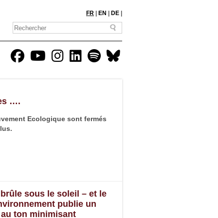
FR
|
EN
|
DE
|
es ….
vement Ecologique sont fermés
lus.
ûle sous le soleil – et le
Environnement publie un
 au ton minimisant