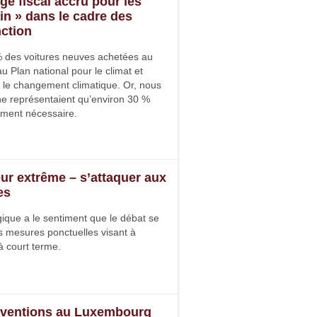
ge fiscal accru pour les
in » dans le cadre des
nction
% des voitures neuves achetées au
 Plan national pour le climat et
re le changement climatique. Or, nous
ne représentaient qu’environ 30 %
ument nécessaire.
ur extrême – s’attaquer aux
es
que a le sentiment que le débat se
s mesures ponctuelles visant à
 à court terme.
ubventions au Luxembourg