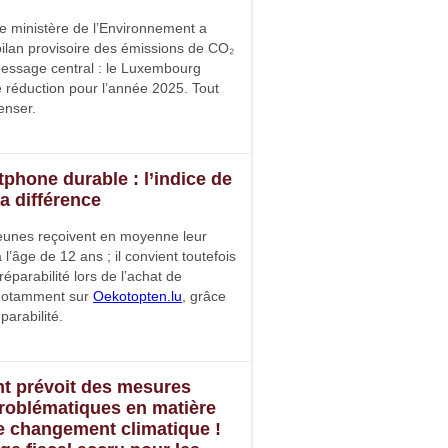
le ministère de l’Environnement a
n bilan provisoire des émissions de CO₂
ssage central : le Luxembourg
de réduction pour l’année 2025. Tout
enser.
phone durable : l’indice de
 la différence
eunes reçoivent en moyenne leur
’âge de 12 ans ; il convient toutefois
réparabilité lors de l’achat de
 notamment sur
Oekotopten.lu
, grâce
parabilité.
t prévoit des mesures
problématiques en matière
le changement climatique !