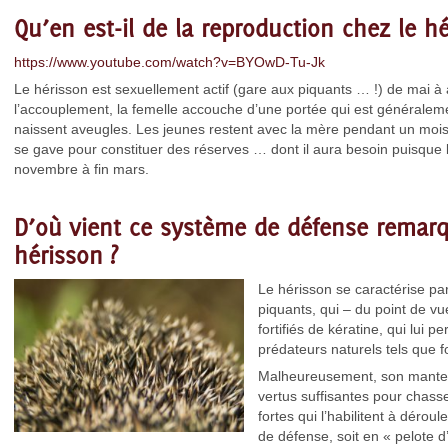
Qu’en est-il de la reproduction chez le hé
https://www.youtube.com/watch?v=BYOwD-Tu-Jk
Le hérisson est sexuellement actif (gare aux piquants … !) de mai à 
l’accouplement, la femelle accouche d’une portée qui est généralem
naissent aveugles. Les jeunes restent avec la mère pendant un mois
se gave pour constituer des réserves … dont il aura besoin puisque 
novembre à fin mars.
D’où vient ce système de défense remar
hérisson ?
Le hérisson se caractérise p
piquants, qui – du point de v
fortifiés de kératine, qui lui 
prédateurs naturels tels que f
Malheureusement, son mantea
vertus suffisantes pour chasser
fortes qui l’habilitent à dérou
de défense, soit en « pelote 