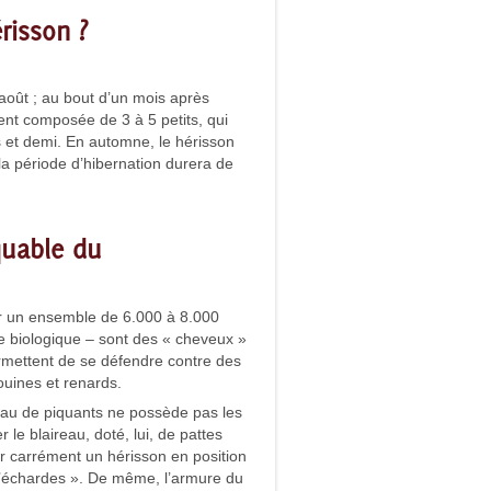
pour
risson ?
augmenter
ou
diminuer
le
août ; au bout d’un mois après
volume.
ent composée de 3 à 5 petits, qui
 et demi. En automne, le hérisson
la période d’hibernation durera de
quable du
ar un ensemble de 6.000 à 8.000
ue biologique – sont des « cheveux »
permettent de se défendre contre des
ouines et renards.
u de piquants ne possède pas les
 le blaireau, doté, lui, de pattes
ler carrément un hérisson en position
d’échardes ». De même, l’armure du