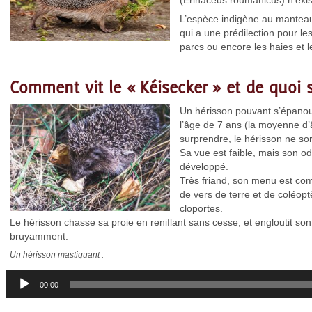
(Erinaceus roumanicus) n’exis
L’espèce indigène au manteau 
qui a une prédilection pour les
parcs ou encore les haies et le
Comment vit le « Kéisecker » et de quoi se
Un hérisson pouvant s’épanouir
l’âge de 7 ans (la moyenne d’â
surprendre, le hérisson ne sort
Sa vue est faible, mais son od
développé.
Très friand, son menu est co
de vers de terre et de coléopt
cloportes.
Le hérisson chasse sa proie en reniflant sans cesse, et engloutit so
bruyamment.
Un hérisson mastiquant :
Lecteur
audio
00:00