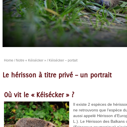
Home
/
Notre « Kéisécker »
/ Kéisécker – portait
Le hérisson à titre privé – un portrait
Où vit le « Kéisécker » ?
Il existe 2 espèces de héris
ne retrouvons que l‘espèce d
aussi appelé Hérisson d’Euro
L.). Le Hérisson des Balkans