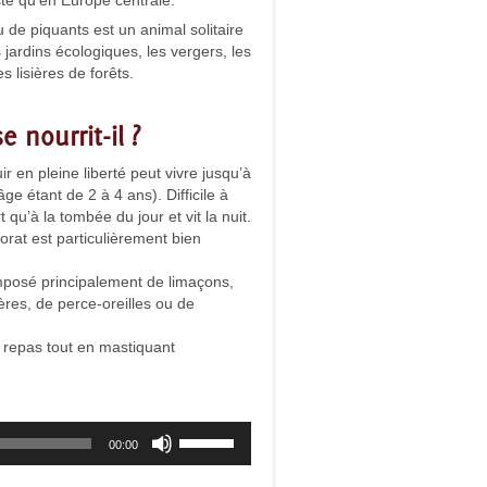
te qu’en Europe centrale.
de piquants est un animal solitaire
 jardins écologiques, les vergers, les
s lisières de forêts.
 nourrit-il ?
 en pleine liberté peut vivre jusqu’à
ge étant de 2 à 4 ans). Difficile à
 qu’à la tombée du jour et vit la nuit.
orat est particulièrement bien
mposé principalement de limaçons,
ères, de perce-oreilles ou de
n repas tout en mastiquant
Utilisez
00:00
les
flèches
haut/bas