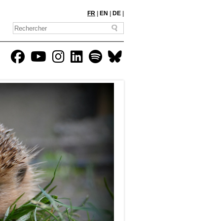
FR
|
EN
|
DE
|