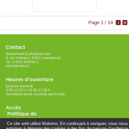
Page 1 / 14
Contact
Mouvement Ecologique asbl
6, rue Vauban L-2663 Luxembourg
Tel: (+352) 439030-1
meco@oeko.lu
Heures d’ouverture
lundi au vendredi
8.00-12.00 h / 14.00-17.00 h
Secrétariat fermé vendredi après-midi
Accès
Politique de
confidentialité
Ce site web utilise Matomo. En continuant à naviguer, vous nous
autoriser à déposer des cookies à des fins de mesure d'audience.