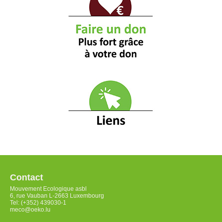
Contact
Mouvement Ecologique asbl
6, rue Vauban L-2663 Luxembourg
Tel: (+352) 439030-1
meco@oeko.lu