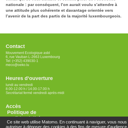
nationale : par conséquent, l’on aurait voulu s’attendre à
une attitude plus cohérente et davantage orientée vers
l’avenir de la part des partis de la majorité luxembourgeois.
Contact
Mouvement Ecologique asbl
6, rue Vauban L-2663 Luxembourg
Tel: (+352) 439030-1
meco@oeko.lu
Heures d’ouverture
lundi au vendredi
8.00-12.00 h / 14.00-17.00 h
Secrétariat fermé vendredi après-midi
Accès
Politique de
confidentialité
Ce site web utilise Matomo. En continuant à naviguer, vous nous
autoriser à déposer des cookies à des fins de mesure d'audience.