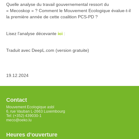
Quelle analyse du travail gouvernemental ressort du
« Mecoskop » ? Comment le Mouvement Ecologique évalue-t-il
la première année de cette coalition PCS-PD ?
Lisez l’analyse décevante
ici
:
Traduit avec DeepL.com (version gratuite)
19.12.2024
Contact
Mouvement Ecologique asbl
6, rue Vauban L-2663 Luxembourg
Tel: (+352) 439030-1
meco@oeko.lu
Heures d’ouverture