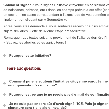
Comment signer ?
Vous signez l’initiative citoyenne en saisissant
de naissance, adresse, etc.) dans les champs prévus à cet effet (cadr
en cochant les cases correspondant à l’exactitude de vos données et à
finalement en cliquant sur « Soumettre ».
Après, vous êtes demandé si vous souhaitez recevoir de plus amples 
sujets similaires. Cette deuxième étape est facultative.
Remarque : Les textes suivants proviennent de l’alliance derrière l’i
« Sauvez les abeilles et les agriculteurs !
Pourquoi cette initiative?
Foire aux questions
Comment puis-je soutenir l'initiative citoyenne européenne 
ou organisation/association?
Pourquoi est-ce que je ne reçois pas d'e-mail de confirmation
Je ne suis pas encore sûr d'avoir signé l'ICE. Puis-je signe
signature sera-t-elle alors invalide?