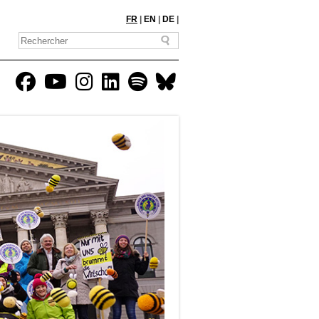
FR
|
EN
|
DE
|