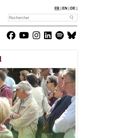
FR
|
EN
|
DE
|
d