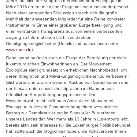
Jahre, hat sich der Kongress des Mouvement Ecologique im
März 2015 erneut mit dieser Fragestellung auseinandergesetzt.
Nach einer anregenden Diskussion sprach sich die große
Mehrheit der anwesenden Mitglieder für eine Reihe konkreter
Instrumente im Sinne einer größeren Bürgerbeteiligung und
einer verstärkten Transparenz aus: von einem verbesserten
Zugang zu Informationen bis hin zu direkten
Beteiligungsmöglichkeiten (Details sind nachzulesen unter
www.meco.lu
).
Dabei stand natürlich auch die Frage der Beteiligung der nicht
luxemburgischen EinwohnerInnen an. Der Mouvement
Ecologique sieht grundsätzlich erheblichen Nachholbedarf, um
deren Integration und Mitwirkungsmöglichkeiten zu verbessern:
Stichworte sind u.a. ein weiterer Ausbau von Sprachkursen und
der Einsatz unterschiedlicher Sprachen im Rahmen von
öffentlichen Bürgerbeteiligungsprozessen. Das
Einwohnerwahlrecht stellt nach Ansicht des Mouvement
Ecologique in diesem Zusammenhang einen wesentlichen
Beitrag zur Demokratisierung im Sinne
aller
BürgerInnen
unseres Landes dar. Wer mehr als 10 Jahre in Luxemburg lebt,
bereits aktiv sein Interesse für die Luxemburger Politik bekundet
hat, sollte auch die Möglichkeit haben, die VolksvertreterInnen