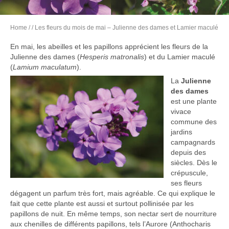
Home
/
/ Les fleurs du mois de mai – Julienne des dames et Lamier maculé
En mai, les abeilles et les papillons apprécient les fleurs de la
Julienne des dames (
Hesperis matronalis
) et du Lamier maculé
(
Lamium maculatum
).
La
Julienne
des dames
est une plante
vivace
commune des
jardins
campagnards
depuis des
siècles. Dès le
crépuscule,
ses fleurs
dégagent un parfum très fort, mais agréable. Ce qui explique le
fait que cette plante est aussi et surtout pollinisée par les
papillons de nuit. En même temps, son nectar sert de nourriture
aux chenilles de différents papillons, tels l’Aurore (Anthocharis