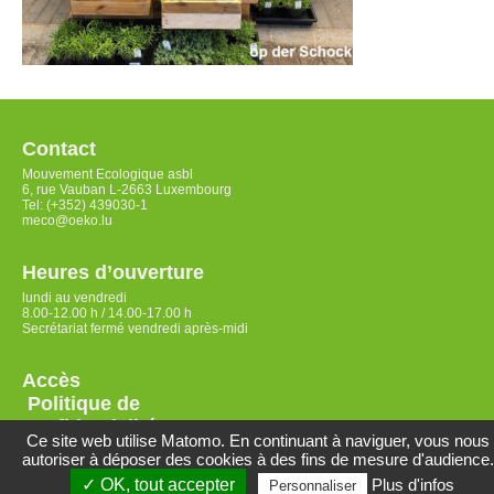
Contact
Mouvement Ecologique asbl
6, rue Vauban L-2663 Luxembourg
Tel: (+352) 439030-1
meco@oeko.lu
Heures d’ouverture
lundi au vendredi
8.00-12.00 h / 14.00-17.00 h
Secrétariat fermé vendredi après-midi
Accès
Politique de
confidentialité
Ce site web utilise Matomo. En continuant à naviguer, vous nous
autoriser à déposer des cookies à des fins de mesure d'audience.
✓ OK, tout accepter
Plus d'infos
Personnaliser