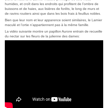
humides, et croît dans les endroits qui profitent de l’ombre de
buissons et de haies, aux lisières de forêts, le long de murs et
de ravins routiers ainsi que dans les bois frais à feuillus nobles.
Bien que leur nom et leur apparence soient similaires, le Lamier
maculé et l’ortie n’appartiennent pas à la même famille.
La vidéo suivante montre un papillon Aurore entrain de recueille
du nectar sur les fleurs de la julienne des dames: