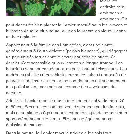
tolère les
endroits semi-
ombragés à
ombragés. On
peut donc très bien planter le Lamier maculé sous les vivaces et
buissons de taille plus haute, ou bien le mettre en vigueur dans
un bac à plantes
Appartenant à la famille des Lamiacées, c’est une plante
généralement à fleurs violettes (parfois blanches), qui dégagent
un parfum très fort et dont le nectar est riche en sucre. Ce-
dernier n’est accessible qu‘aux insectes à longue trompe. Les
bourdons sont par conséquent les pollinisateurs classiques. Les
andrènes (abeilles des sables) percent les tubes floraux afin de
pouvoir se délecter du nectar, ne contribuant ainsi aucunement
à la pollinisation, mais agissant comme des « voleuses de
nectar ».
Adulte, le Lamier maculé atteint une hauteur qui varie entre 20
et 80 cm. Ses graines sont souvent dispersées par les fourmis,
mais cette plante a également la caractéristique de se ressemer
spontanément dans le jardin. Elle pousse également par
émission de stolons.
Dans la nature, le Lamier maculé privilégie les sols frais,