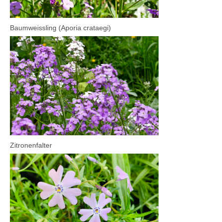
Baumweissling (Aporia crataegi)
Zitronenfalter