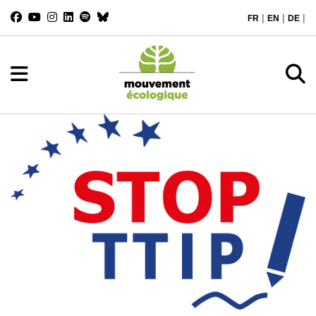
|
|
|
FR
EN
DE