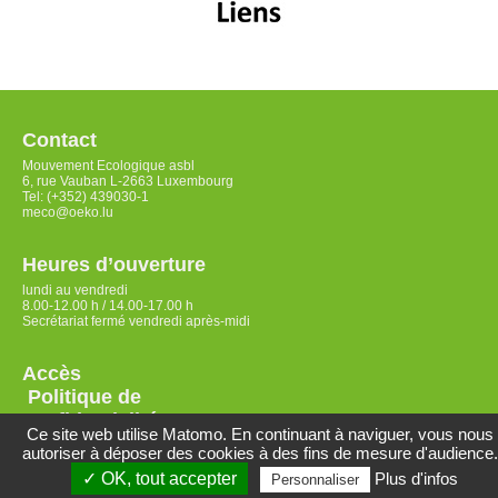
Contact
Mouvement Ecologique asbl
6, rue Vauban L-2663 Luxembourg
Tel: (+352) 439030-1
meco@oeko.lu
Heures d’ouverture
lundi au vendredi
8.00-12.00 h / 14.00-17.00 h
Secrétariat fermé vendredi après-midi
Accès
Politique de
confidentialité
Ce site web utilise Matomo. En continuant à naviguer, vous nous
autoriser à déposer des cookies à des fins de mesure d'audience.
✓ OK, tout accepter
Plus d'infos
Personnaliser