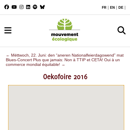
|
|
|
FR
EN
DE
←
Mëttwoch, 22. Juni: den “aneren Nationalfeierdagowend” mat
Blues-Concert
Plus que jamais: Non à TTIP et CETA! Oui à un
commerce mondial équitable!
→
Oekofoire 2016