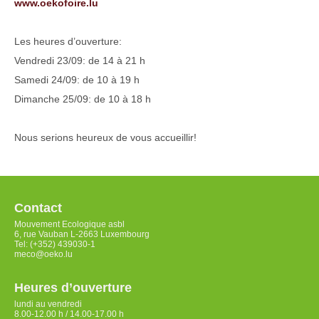
www.oekofoire.lu
Les heures d’ouverture:
Vendredi 23/09: de 14 à 21 h
Samedi 24/09: de 10 à 19 h
Dimanche 25/09: de 10 à 18 h
Nous serions heureux de vous accueillir!
Contact
Mouvement Ecologique asbl
6, rue Vauban L-2663 Luxembourg
Tel: (+352) 439030-1
meco@oeko.lu
Heures d’ouverture
lundi au vendredi
8.00-12.00 h / 14.00-17.00 h