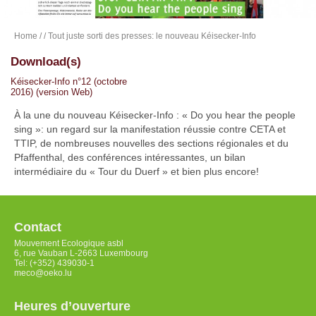
Home
/
/ Tout juste sorti des presses: le nouveau Kéisecker-Info
Download(s)
Kéisecker-Info n°12 (octobre
2016) (version Web)
À la une du nouveau Kéisecker-Info : « Do you hear the people
sing »: un regard sur la manifestation réussie contre CETA et
TTIP, de nombreuses nouvelles des sections régionales et du
Pfaffenthal, des conférences intéressantes, un bilan
intermédiaire du « Tour du Duerf » et bien plus encore!
Contact
Mouvement Ecologique asbl
6, rue Vauban L-2663 Luxembourg
Tel: (+352) 439030-1
meco@oeko.lu
Heures d’ouverture