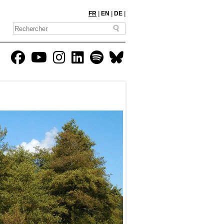
FR
|
EN
|
DE
|